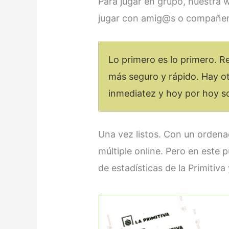
Para jugar en grupo, nuestra 
jugar con amig@s o compañer
Lo primero es lo primero. R
más seguro y rápido. Hay ot
inmediatez y hoy por hoy s
Una vez listos. Con un ordena
múltiple online. Pero en este 
de estadísticas de la Primitiv